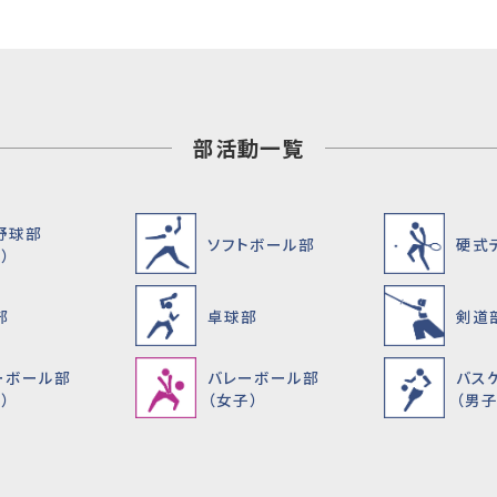
部活動一覧
野球部
ソフトボール部
硬式
）
部
卓球部
剣道
ーボール部
バレーボール部
バス
）
（女子）
（男子