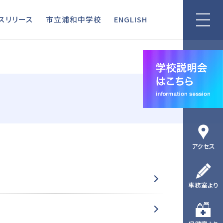
リリース
市立浦和中学校
ENGLISH
スリリース
市立浦和中学校
ENGLISH
アクセス
事務室より