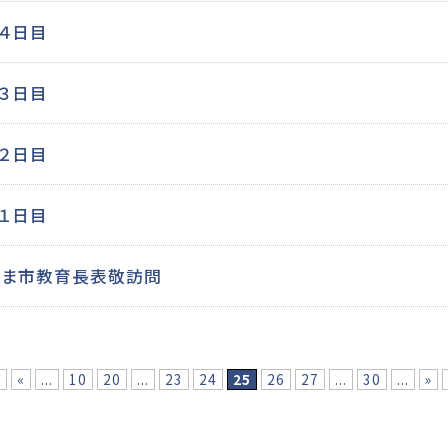
 ４日目
 ３日目
 ２日目
 １日目
たま市教育長表敬訪問
頭
«
...
10
20
...
23
24
25
26
27
...
30
...
»