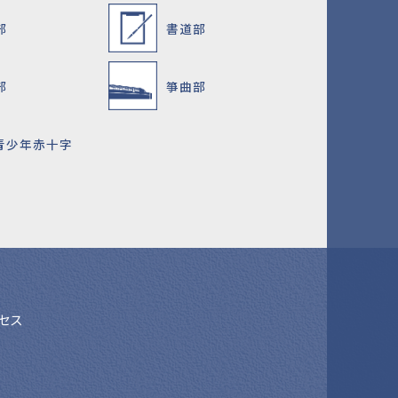
部
書道部
部
箏曲部
C青少年赤十字
セス