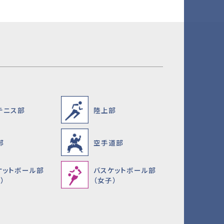
テニス部
陸上部
部
空手道部
ケットボール部
バスケットボール部
）
（女子）