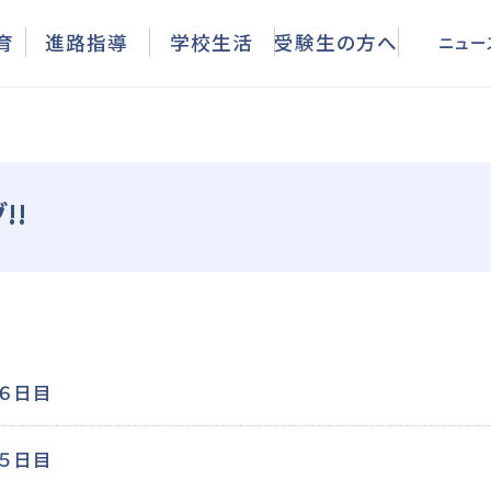
ニュース
育
進路指導
学校生活
受験生の方へ
ニュー
!!
 ６日目
 ５日目