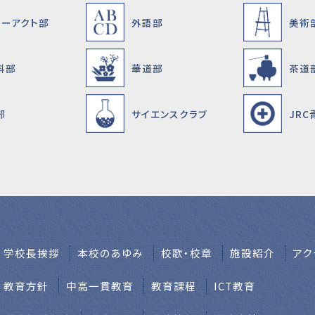
ターアクト部
外語部
美術
科部
華道部
茶道
部
サイエンスクラブ
JR
学校⻑挨拶
本校のあゆみ
校歌・校章
施設紹介
アク
教育方針
中高一貫教育
教育課程
ICT教育