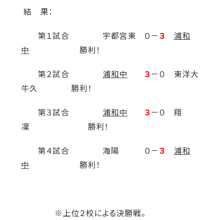
結 果：
第１試合 宇都宮東 ０－
３
浦和
中
勝利！
第２試合
浦和中
３
－０ 東洋大
牛久 勝利！
第３試合
浦和中
３
－０ 翔
凜 勝利！
第４試合 海陽 ０－
３
浦和
中
勝利！
※上位２校による決勝戦。