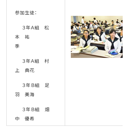
参加生徒：
３年Ａ組 松
本 祐
季
３年Ａ組 村
上 典花
３年Ｂ組 足
羽 美海
３年Ｂ組 畑
中 優希