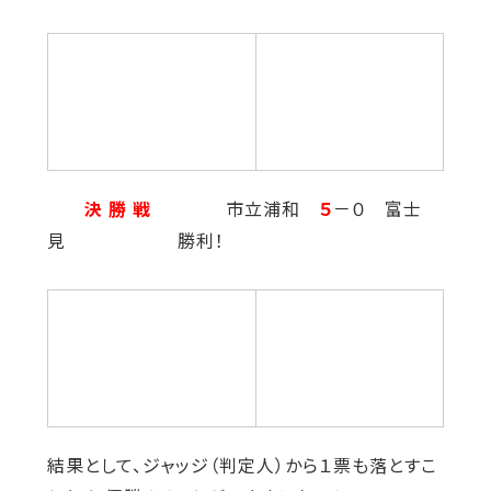
決 勝 戦
市立浦和
５
－０ 富士
見 勝利！
結果として、ジャッジ（判定人）から１票も落とすこ