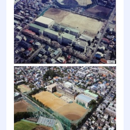
昭和28年 8月27日
講堂落成。（階下211.5坪、階上59.16
坪、渡り廊下9坪）
昭和30年 4月1日
第1学年定員100名を増し、定員
1,200名となる。
女子更衣室新設。
昭和30年 9月
（20.5坪）