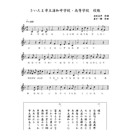
昭和34年 12月
体育館付属便所（ブロック建築）新
設。（14.96坪）
昭和35年 3月27日
男子更衣室兼柔道室新築。（30坪）
昭和35年 9月15日
自転車置場（鉄骨）新築。（24坪）