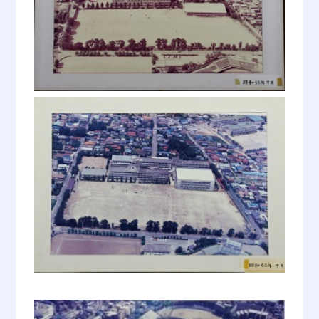
運動場の整地及び増築新校舎落成
し、上木崎より男子生徒移転。（階下
22,624坪、階上22,624坪、昇降口・
便所32坪）
昭和27年 4月1日
阿武 実 前校長復職し、即日浦和
市立白幡中学校長に就任。
昭和27年 9月
物置2棟新築。（16.5坪）