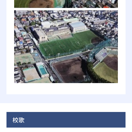
昭和32年 4月1日
浦和市立都北高等学校と制度上合
併となり、定員1,350名となる
昭和32年 5月1日
運動部室新築。（19.5坪）
昭和34年 4月25日
体育館落成。（階下302坪、階上77
坪、計379坪）
校歌