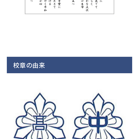
昭和36年 7月17日
野球用バックネット新設。
昭和38年 3月
体育館渡り廊下新築。（23坪）
校章の由来
昭和38年 4月1日
藤間 英一 校長に就任。
昭和40年 8月3日