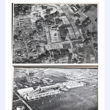
昭和23年 4月1日
浦和市立中学校、学制改革により高
等学校となり、浦和市立高等学校と
なる。
浦和市立高等女学校、学制改革によ
り高等学校となり、浦和市立女子高
等学校となる。
昭和25年 3月31日
浦和市立高等学校長 阿武 実
浦和市立高等学校長に就任、即日休
職。