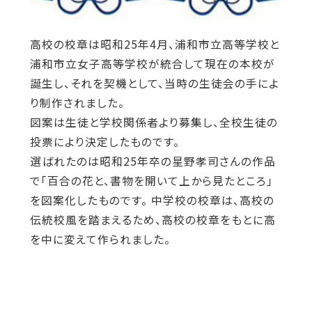
物置改築。（12坪）
高校の校章は昭和25年4月、浦和市立高等学校と
浦和市立女子高等学校が統合して現在の本校が
誕生し、それを契機として、当時の生徒会の手によ
昭和41年 3月
り制作されました。
体育館増築。（152坪）
図案は生徒と学校関係者より募集し、全校生徒の
投票により決定したものです。
選ばれたのは昭和25年卒の星野孝司さんの作品
変電室設備新築
昭和41年 7月
で「百合の花と、書物を開いて上から見たところ」
を図案化したものです。 中学校の校章は、高校の
伝統校風を踏まえるため、高校の校章をもとに高
を中に変えて作られました。
昭和42年 4月
自転車置場増築。（3棟 72㎡）