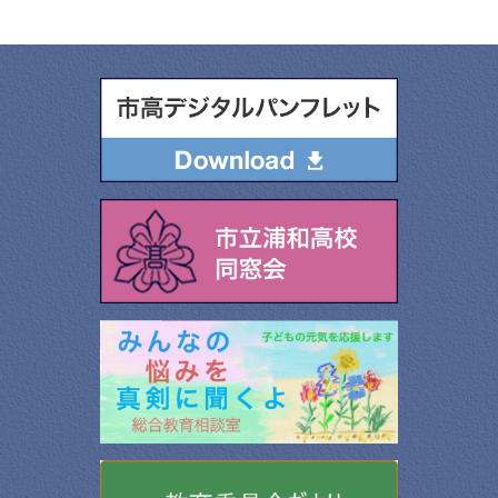
昭和42年 10月25日
理科校舎落成。（1,742㎡）
昭和43年 4月1日
前田 耕平 校長に就任。
昭和43年 8月
運動部室増築（15㎡）