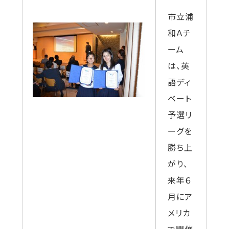
市立浦
和Ａチ
ーム
は、英
語ディ
ベート
予選リ
ーグを
勝ち上
がり、
来年６
月にア
メリカ