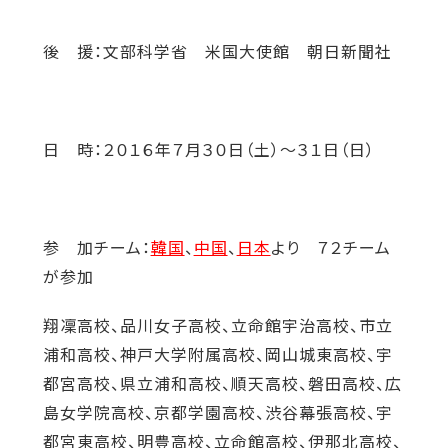
後 援：文部科学省 米国大使館 朝日新聞社
日 時：２０１６年７月３０日（土）～３１日（日）
参 加チーム：
韓国
、
中国
、
日本
より ７２チーム
が参加
翔凜高校、品川女子高校、立命館宇治高校、市立
浦和高校、神戸大学附属高校、岡山城東高校、宇
都宮高校、県立浦和高校、順天高校、磐田高校、広
島女学院高校、京都学園高校、渋谷幕張高校、宇
都宮東高校、明豊高校、立命館高校、伊那北高校、