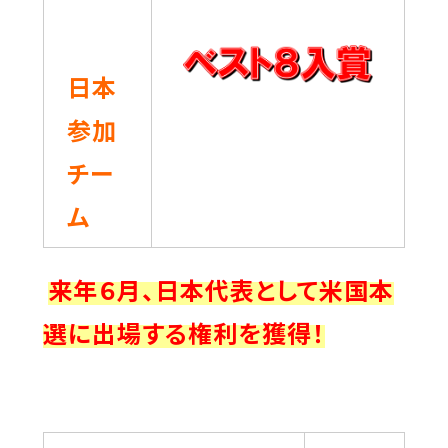
日本
参加
チー
ム
来年６月、日本代表として米国本
選に出場する権利を獲得！