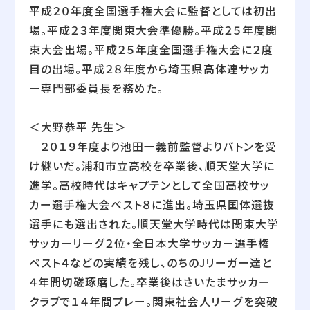
平成２０年度全国選手権大会に監督としては初出
場。平成２３年度関東大会準優勝。平成２５年度関
東大会出場。平成２５年度全国選手権大会に２度
目の出場。平成２８年度から埼玉県高体連サッカ
ー専門部委員長を務めた。
＜大野恭平 先生＞
２０１９年度より池田一義前監督よりバトンを受
け継いだ。浦和市立高校を卒業後、順天堂大学に
進学。高校時代はキャプテンとして全国高校サッ
カー選手権大会ベスト８に進出。埼玉県国体選抜
選手にも選出された。順天堂大学時代は関東大学
サッカーリーグ２位・全日本大学サッカー選手権
ベスト４などの実績を残し、のちのJリーガー達と
４年間切磋琢磨した。卒業後はさいたまサッカー
クラブで１４年間プレー。関東社会人リーグを突破