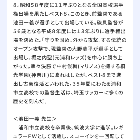
８。昭和５８年度に１１年ぶりとなる全国高校選手
権出場を果たしベスト８。このとき、前監督である
池田一義が選手として出場している。磯貝監督が
５６歳となる平成８年度には１３年ぶりに選手権出
場を決めた。「守りを固め、外から攻撃」する伝統の
オープン攻撃で、現監督の大野恭平が選手として
出場し、堀之内聖(元浦和レッズ)を中心に勝ち上
がった。準々決勝で中村俊輔(マリノス)を擁する桐
光学園(神奈川)に敗れはしたが、ベスト８まで進
出し古豪復活といわれた。３５年間にわたる浦和
市立高校での監督生活は、埼玉サッカーに多くの
歴史を刻んだ。
＜池田一義 先生＞
浦和市立高校を卒業後、筑波大学に進学。レギ
ュラーＦＷとして活躍し、スローインを一回転して