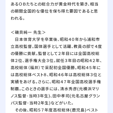
あるＯＢたちとの総合力が黄金時代を築き、相当
の期間全国的な優位を保ち得た要因であると思
われる。
＜磯貝純一 先生＞
日本体育大学を卒業後、昭和４０年から浦和市
立高校監督。国体選手として活躍、教員の部で４度
の優勝に貢献。監督として２年目には全国高校総
体２位、選手権大会３位。就任３年目の昭和４２年、
高校総体（福井）で采配初全国優勝。昭和４５年に
は高校総体ベスト８、昭和４６年は高校総体３位と
実績をあげる。さらに、昭和４７年全国高校選手権
制覇。このときの選手には、清水秀彦(元横浜マリ
ノス監督･当時3年生)、田中孝司(元名古屋グラン
パス監督･当時2年生)などがいた。
その後、昭和５７年度高校総体(鹿児島)ベスト