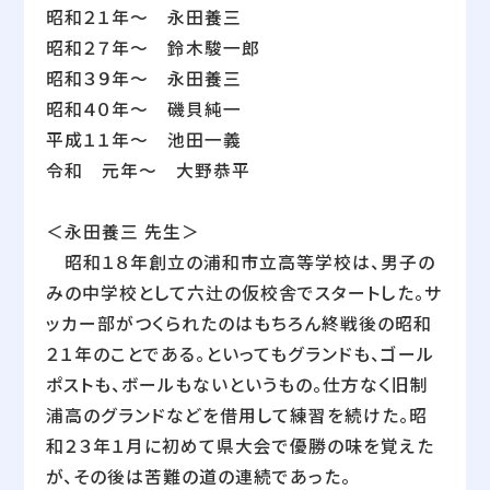
昭和２１年～ 永田養三
昭和２７年～ 鈴木駿一郎
昭和３９年～ 永田養三
昭和４０年～ 磯貝純一
平成１１年～ 池田一義
令和 元年～ 大野恭平
＜永田養三 先生＞
昭和１８年創立の浦和市立高等学校は、男子の
みの中学校として六辻の仮校舎でスタートした。サ
ッカー部がつくられたのはもちろん終戦後の昭和
２１年のことである。といってもグランドも、ゴール
ポストも、ボールもないというもの。仕方なく旧制
浦高のグランドなどを借用して練習を続けた。昭
和２３年１月に初めて県大会で優勝の味を覚えた
が、その後は苦難の道の連続であった。