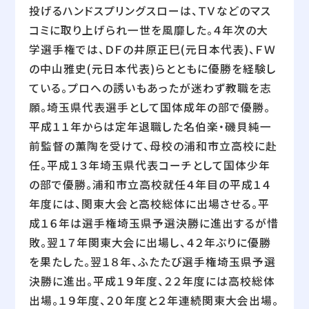
投げるハンドスプリングスローは、ＴＶなどのマス
コミに取り上げられ一世を風靡した。４年次の大
学選手権では、ＤＦの井原正巳(元日本代表)、ＦＷ
の中山雅史(元日本代表)らとともに優勝を経験し
ている。プロへの誘いもあったが迷わず教職を志
願。埼玉県代表選手として国体成年の部で優勝。
平成１１年からは定年退職した名伯楽・磯貝純一
前監督の薫陶を受けて、母校の浦和市立高校に赴
任。平成１３年埼玉県代表コーチとして国体少年
の部で優勝。浦和市立高校就任４年目の平成１４
年度には、関東大会と高校総体に出場させる。平
成１６年は選手権埼玉県予選決勝に進出するが惜
敗。翌１７年関東大会に出場し、４２年ぶりに優勝
を果たした。翌１８年、ふたたび選手権埼玉県予選
決勝に進出。平成１９年度、２２年度には高校総体
出場。１９年度、２０年度と２年連続関東大会出場。