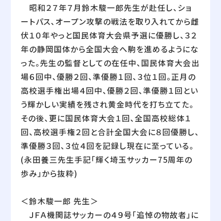
昭和２７年７月鈴木駿一郎先生が赴任し、ショ
ートパス、オープン攻撃の戦法を取り入れてから雌
伏１０年やっと国民体育大会県予選に優勝し、３２
年の静岡国体から全国大会へ駒を進めるようにな
った。先生の監督としての在任中、国民体育大会出
場６回中、優勝２回、準優勝１回、３位１回。正月の
高校選手権出場４回中、優勝２回、準優勝１回とい
う輝かしい実績を残され黄金時代を打ち立てた。
その後、更に国民体育大会１回、全国高校総体１
回、高校選手権２回と合計全国大会に８回優勝し、
準優勝３回、３位４回を記録し現在に至っている。
(永田養三先生手記「輝く埼玉サッカー75周年の
歩み」から抜粋)
＜鈴木駿一郎 先生＞
ＪＦＡ機関誌サッカーの４９号「追悼の物故者」に