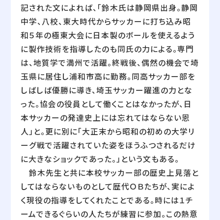
記された文によれば、「鈴木氏は静岡県出身。静岡
中学、八校、東大時代からサッカーに打ち込み昭
和５年の極東大会に日本製のボールを使えるよう
に製作技術を指導したのも同氏の力による。専門
は、地質学で満州で活躍。終戦後、偶然の機会で埼
玉県に居住し浦和市高に勤務。同高サッカー部を
しばしば優勝に導き、埼玉サッカー躍進の力とな
った。協会の役員として働くことはなかったが、日
本サッカーの発達史上には忘れてはならない恩
人」と。更に別に「大正末から昭和の初めの大学リ
ーグ戦で活躍されていた姿をほうふつされるだけ
に大きなショックであった。」という文もある。
鈴木先生と共に本校サッカー部の歴史上見落と
してはならないものとして歴代ＯＢたちが、実によ
く現役の指導をしてくれたことである。時には１チ
ームできるぐらいの人たちが練習に参加。この熱意