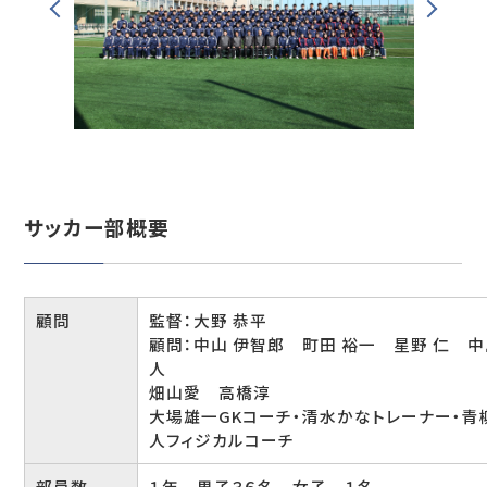
Previous
Next
サッカー部概要
顧問
監督：大野 恭平
顧問：中山 伊智郎 町田 裕一 星野 仁 中
人
畑山愛 高橋淳
大場雄一GKコーチ・清水かなトレーナー・青
人フィジカルコーチ
部員数
１年 男子３６名 女子 １名