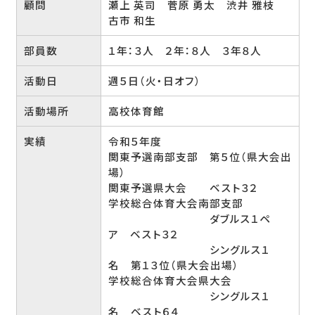
顧問
瀬上 英司 菅原 勇太 渋井 雅枝
古市 和生
部員数
１年：３人 ２年：８人 ３年８人
活動日
週５日（火・日オフ）
活動場所
高校体育館
実績
令和５年度
関東予選南部支部 第５位（県大会出
場）
関東予選県大会 ベスト３２
学校総合体育大会南部支部
ダブルス１ペ
ア ベスト３２
シングルス１
名 第１３位（県大会出場）
学校総合体育大会県大会
シングルス１
名 ベスト６４