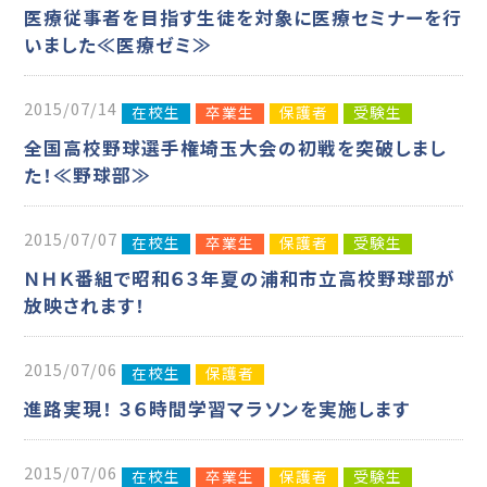
医療従事者を目指す生徒を対象に医療セミナーを行
いました≪医療ゼミ≫
2015/07/14
在校生
卒業生
保護者
受験生
全国高校野球選手権埼玉大会の初戦を突破しまし
た！≪野球部≫
2015/07/07
在校生
卒業生
保護者
受験生
ＮＨＫ番組で昭和６３年夏の浦和市立高校野球部が
放映されます！
2015/07/06
在校生
保護者
進路実現！ ３６時間学習マラソンを実施します
2015/07/06
在校生
卒業生
保護者
受験生