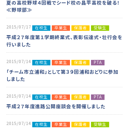
夏の高校野球４回戦でシード校の昌平高校を破る！
≪野球部≫
2015/07/17
在校生
卒業生
保護者
受験生
平成２７年度第１学期終業式、表彰伝達式・壮行会を
行いました
2015/07/14
在校生
卒業生
保護者
PTA
「チーム市立浦和」として第３９回浦和おどりに参加
しました
2015/07/14
在校生
卒業生
保護者
PTA
平成２７年度進路公開座談会を開催しました
2015/07/14
在校生
卒業生
保護者
受験生