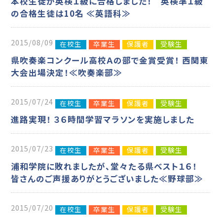
本校生徒が英検１級に合格しました！ 英検準１級
の合格生徒は10名 ≪英語科≫
2015/08/09
在校生
卒業生
保護者
受験生
県吹奏楽コンクール高校Ａの部で金賞受賞！ 西関東
大会出場決定！≪吹奏楽部≫
2015/07/24
在校生
卒業生
保護者
受験生
進路実現！ ３６時間学習マラソンを実施しました
2015/07/23
在校生
卒業生
保護者
受験生
浦和学院に敗れましたが、堂々たる県ベスト１６！
皆さんのご声援ありがとうございました≪野球部≫
2015/07/20
在校生
卒業生
保護者
受験生