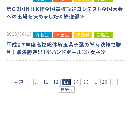
第６２回ＮＨＫ杯全国高校放送コンテスト全国大会
への出場を決めました≪放送部≫
2015/06/18
在校生
卒業生
保護者
受験生
平成２７年度高校総体埼玉県予選の準々決勝で勝
利！ 準決勝進出！≪ハンドボール部・女子≫
« 先頭
«
...
11
12
13
14
15
...
20
...
»
最後 »