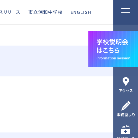
リリース
市立浦和中学校
ENGLISH
スリリース
市立浦和中学校
ENGLISH
アクセス
事務室より