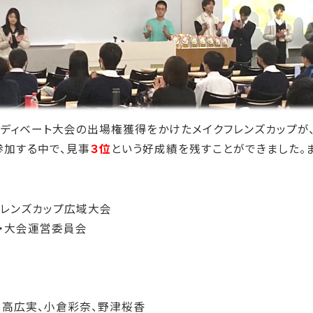
ディベート大会の出場権獲得をかけたメイクフレンズカップが
加する中で、見事
３位
という好成績を残すことができました。
フレンズカップ広域大会
盟・大会運営委員会
日高広実、小倉彩奈、野津桜香