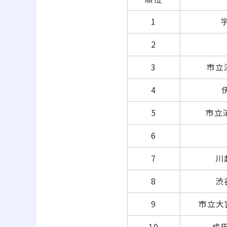
1
宇
2
3
市立浦
4
5
市立浦
6
7
川越
8
渋
9
市立大宮国
10
成田