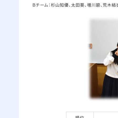
Ｂチーム：杉山知優、太田葵、増川碧、荒木結
順位