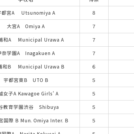
都宮A Utsunomiya A
８
大宮A Omiya A
７
和A Municipal Urawa A
７
伊奈学園A Inagakuen A
７
和B Municipal Urawa B
６
宇都宮東B UTO B
５
女子A Kawagoe Girls’ A
５
谷教育学園渋谷 Shibuya
５
際 B Mun. Omiya Inter. B
５
国際A Narita Kokusai A
５