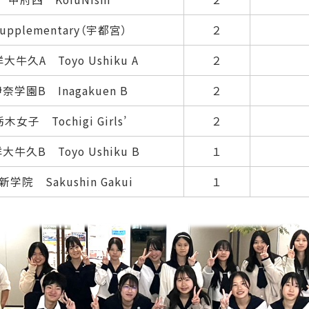
upplementary（宇都宮）
２
大牛久A Toyo Ushiku A
２
奈学園B Inagakuen B
２
木女子 Tochigi Girls’
２
大牛久B Toyo Ushiku B
１
新学院 Sakushin Gakui
１