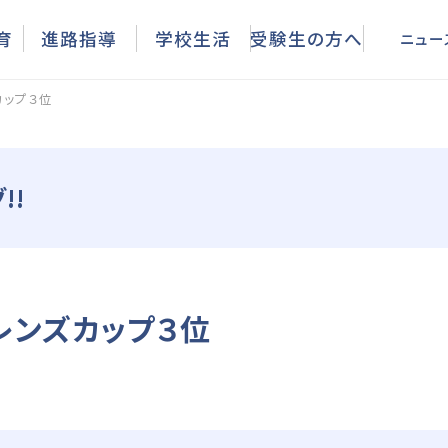
ニュース
育
進路指導
学校生活
受験生の方へ
ニュー
カップ３位
!!
レンズカップ３位