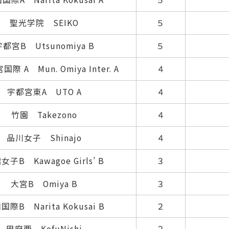
聖光学院 SEIKO
５
宇都宮B Utsunomiya B
５
際 A Mun. Omiya Inter. A
４
宇都宮東A UTO A
４
竹園 Takezono
４
品川女子 Shinajo
４
女子B Kawagoe Girls’ B
３
大宮B Omiya B
３
国際B Narita Kokusai B
２
甲府西 KofuNishi
２