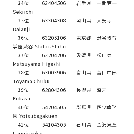
34位 63404506 岩手県 一関第一
Sekiichi
35位 63304308 岡山県 大安寺
Daianji
36位 63205106 東京都 渋谷教育
学園渋谷 Shibu-Shibu
37位 63204206 愛媛県 松山東
Matsuyama Higashi
38位 63003906 富山県 富山中部
Toyama Chubu
39位 62804306 長野県 深志
Fukashi
40位 54204505 群馬県 四ツ葉学
園 Yotsubagakuen
41位 54104305 石川県 金沢泉丘
Izumigaoka