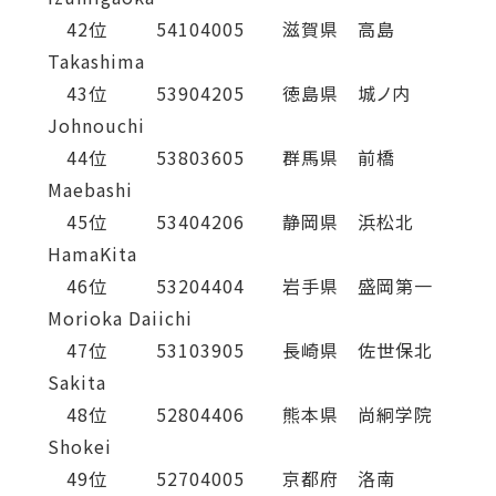
42位 54104005 滋賀県 高島
Takashima
43位 53904205 徳島県 城ノ内
Johnouchi
44位 53803605 群馬県 前橋
Maebashi
45位 53404206 静岡県 浜松北
HamaKita
46位 53204404 岩手県 盛岡第一
Morioka Daiichi
47位 53103905 長崎県 佐世保北
Sakita
48位 52804406 熊本県 尚絅学院
Shokei
49位 52704005 京都府 洛南