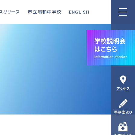
リリース
市立浦和中学校
ENGLISH
スリリース
市立浦和中学校
ENGLISH
アクセス
事務室より