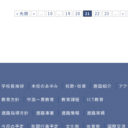
« 先頭
«
...
10
...
19
20
21
22
23
...
»
学校⻑挨拶
本校のあゆみ
校歌・校章
施設紹介
アク
教育方針
中高一貫教育
教育課程
ICT教育
進路指導方針
進路事業
進路情報
進路実績
今月の予定
年間行事予定
文化祭
体育祭
国際交流