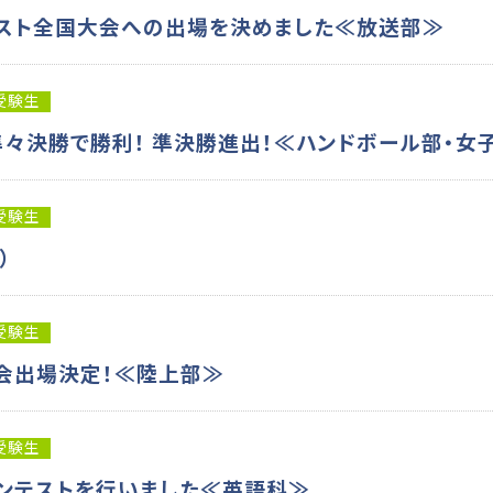
テスト全国大会への出場を決めました≪放送部≫
受験生
々決勝で勝利！ 準決勝進出！≪ハンドボール部・女
受験生
）
受験生
会出場決定！≪陸上部≫
受験生
コンテストを行いました≪英語科≫