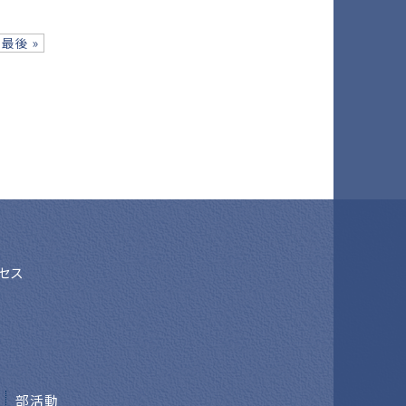
最後 »
セス
部活動