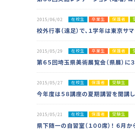
在校生
卒業生
保護者
2015/06/02
校外行事（遠足）で、１学年は東京サマ
在校生
卒業生
保護者
2015/05/29
第６５回埼玉県美術展覧会（県展）に
在校生
保護者
受験生
2015/05/27
今年度は５８講座の夏期講習を開講し
在校生
保護者
受験生
2015/05/21
県下随一の自習室（１００席）！ ６月か