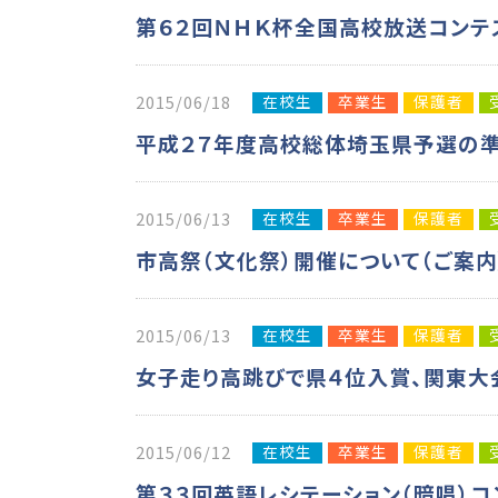
第６２回ＮＨＫ杯全国高校放送コン
在校生
卒業生
保護者
2015/06/18
平成２７年度高校総体埼玉県予選の準
在校生
卒業生
保護者
2015/06/13
市高祭（文化祭）開催について（ご案内
在校生
卒業生
保護者
2015/06/13
女子走り高跳びで県４位入賞、関東大
在校生
卒業生
保護者
2015/06/12
第３３回英語レシテーション（暗唱）