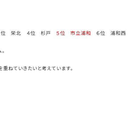
３位 栄北 ４位 杉戸
５位 市立浦和
６位 浦和西
ム。
を重ねていきたいと考えています。