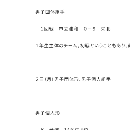
男子団体組手
１回戦 市立浦和 ０－５ 栄北
１年生主体のチーム。初戦ということもあり、
２日（月）男子団体形、男子個人組手
男子個人形
Ｋ 予選 14名中４位