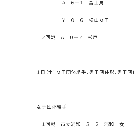
Ａ ６－１ 富士見
Ｙ ０－６ 松山女子
２回戦 Ａ ０ー２ 杉戸
１日（土）女子団体組手、男子団体形、男子団
女子団体組手
１回戦 市立浦和 ３ー２ 浦和一女