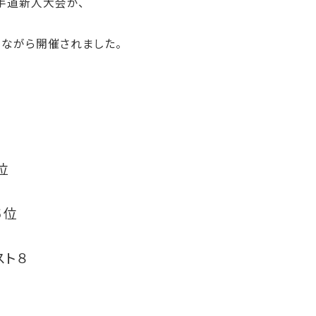
手道新人大会が、
ながら開催されました。
位
位
ト８