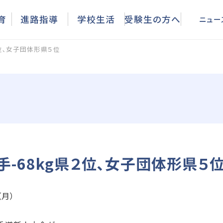
ニュース
育
進路指導
学校生活
受験生の方へ
ニュー
２位､女子団体形県５位
-68kg県２位､女子団体形県５
（月）