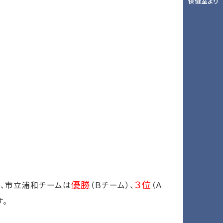
保健室より
優勝
３位
で、市立浦和チームは
（Ｂチーム）、
（Ａ
。