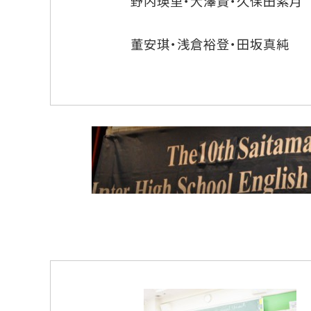
野内瑛里・大澤賢・久保田紫月
董安琪・浅倉裕登・田坂真純
＜いなほカッ