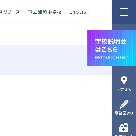
リリース
市立浦和中学校
ENGLISH
スリリース
市立浦和中学校
ENGLISH
アクセス
事務室より