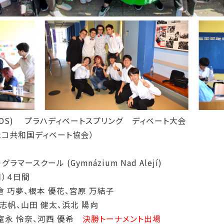
2023(PDS) プラハディベートスプリング ディベート大会
on（チェコ共和国ディベート協会）
スクール (Gymnázium Nad Alejí)
月）４日間
 巧夢、根本 優花、宮原 万結子
帆、山田 健太、浜北 陽向
永 怜奈、河西 優希
決勝トーナメント出場