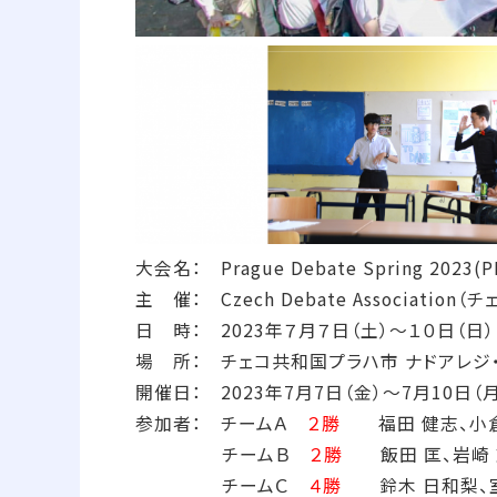
大会名： Prague Debate Spring 
主 催： Czech Debate Associati
日 時： 2023年７月７日（土）～１０日（日）
場 所： チェコ共和国プラハ市 ナドアレジ・グラマー
開催日： 2023年7月7日（金）～7月10日（
参加者： チームＡ
２勝
福田 健志、小倉
チームＢ
２勝
飯田 匡、岩崎 志
チームＣ
４勝
鈴木 日和梨、室