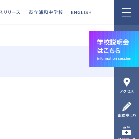
リリース
市立浦和中学校
ENGLISH
スリリース
市立浦和中学校
ENGLISH
アクセス
事務室より