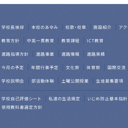
学校⻑挨拶
本校のあゆみ
校歌・校章
施設紹介
アク
教育方針
中高一貫教育
教育課程
ICT教育
進路指導方針
進路事業
進路情報
進路実績
今月の予定
年間行事予定
文化祭
体育祭
国際交流
学校説明会
部活動体験
土曜公開授業
生徒募集要項
学校自己評価シート
私達の生活規定
いじめ防止基本指針
使用教科書選定方針