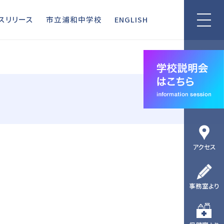
リリース
市立浦和中学校
ENGLISH
スリリース
市立浦和中学校
ENGLISH
アクセス
事務室より