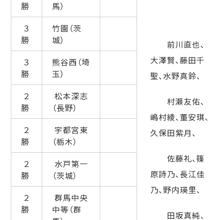
勝
馬）
３
竹園（茨
勝
城）
前川直也、
大澤賢、藤田千
３
熊谷西（埼
勝
玉）
聖、水野真鈴、
２
松本深志
村瀬友佑、
勝
（長野）
嶋村綾、董安琪、
２
宇都宮東
久保田紫月、
勝
（栃木）
佐藤礼、篠
２
水戸第一
原詩乃、
長江佳
勝
（茨城）
乃、野内瑛里、
２
群馬中央
勝
中等（群
田坂真純、