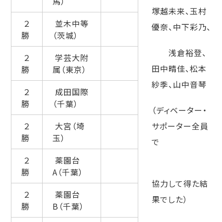
馬）
塚越未来、玉村
２
並木中等
優奈、
中下彩乃、
勝
（茨城）
浅倉裕登、
２
学芸大附
田中晴佳、松本
勝
属（東京）
紗季、山中音琴
２
成田国際
勝
（千葉）
（ディベーター・
２
大宮（埼
サポーター全員
勝
玉）
で
２
薬園台
勝
A（千葉）
協力して得た結
２
薬園台
果でした）
勝
B（千葉）