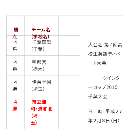
勝
チーム名
点
（学校名）
４
千葉国際
大会名:第７回高
勝
（千葉）
校生英語ディベ
４
宇都宮
ート大会
勝
（栃木）
ウインタ
４
伊奈学園
ーカップ2015
勝
（埼玉）
千葉大会
４
市立浦
勝
和・浦和北
日 時：平成２７
（埼
年２月８日（日）
玉）