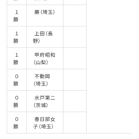
１
蕨（埼玉）
勝
１
上田（長
勝
野）
１
甲府昭和
勝
（山梨）
０
不動岡
勝
（埼玉）
０
水戸第二
勝
（茨城）
０
春日部女
勝
子（埼玉）