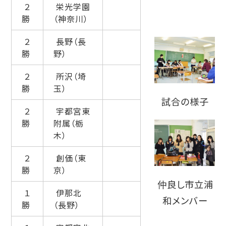
２
栄光学園
勝
（神奈川）
２
長野（長
勝
野）
２
所沢（埼
勝
玉）
試合の様子
２
宇都宮東
勝
附属（栃
木）
２
創価（東
勝
京）
仲良し市立浦
１
伊那北
和メンバー
勝
（長野）