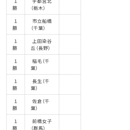
１
宇都宮北
勝
（栃木）
１
市立船橋
勝
（千葉）
１
上田染谷
勝
丘（長野）
１
稲毛（千
勝
葉）
１
長生（千
勝
葉）
１
佐倉（千
勝
葉）
１
前橋女子
勝
（群馬）