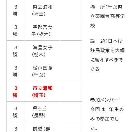
３
県立浦和
場 所：千葉県
勝
（埼玉）
立薬園台高等学
校
３
宇都宮女
勝
子（栃木）
論 題：日本は
３
海星女子
移民政策を大幅
勝
（栃木）
に緩和すべきで
３
松戸国際
ｆｆ
ある。
勝
（千葉）
３
市立浦和
勝
（埼玉）
参加メンバー：
３
県ヶ丘
今回は１年生の
勝
（長野）
みの参加でし
た。
３
前橋（群