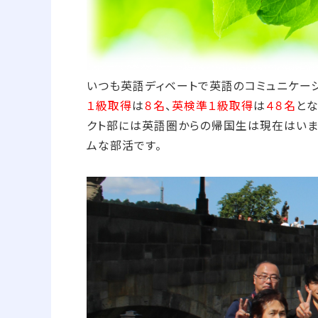
いつも英語ディベートで英語のコミュニケー
１級取得
は
８名
、
英検準１級取得
は
４８名
と
クト部には英語圏からの帰国生は現在はいま
ムな部活です。