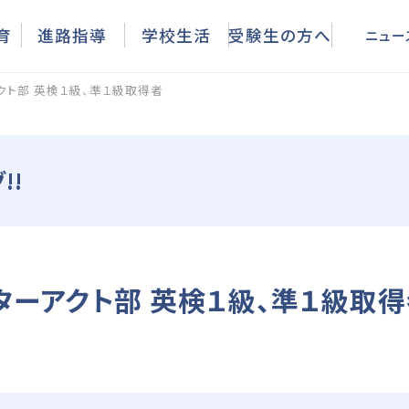
ニュース
育
進路指導
学校生活
受験生の方へ
ニュー
クト部 英検１級、準１級取得者
!!
ターアクト部 英検１級、準１級取