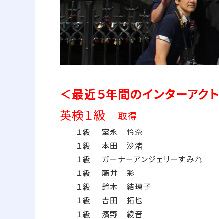
＜最近５年間のインターアクト
英検１級
取得
１級 室永 怜奈 (202
１級 本田 沙渚 (2022
１級 ガーナーアンジェリーすみれ (2
１級 藤井 彩 (2022
１級 鈴木 結璃子 (202
１級 吉田 拓也 (2020
１級 濱野 綾音 (2019