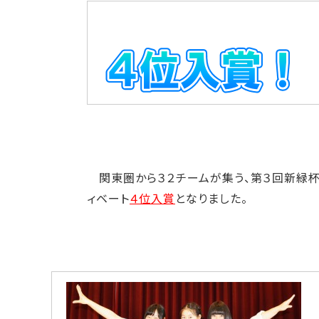
関東圏から３２チームが集う、第３回新緑杯
ィベート
４位入賞
となりました。