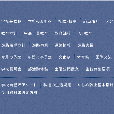
学校⻑挨拶
本校のあゆみ
校歌・校章
施設紹介
アク
教育方針
中高一貫教育
教育課程
ICT教育
進路指導方針
進路事業
進路情報
進路実績
今月の予定
年間行事予定
文化祭
体育祭
国際交流
学校説明会
部活動体験
土曜公開授業
生徒募集要項
学校自己評価シート
私達の生活規定
いじめ防止基本指針
使用教科書選定方針