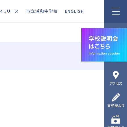
リリース
市立浦和中学校
ENGLISH
スリリース
市立浦和中学校
ENGLISH
アクセス
事務室より