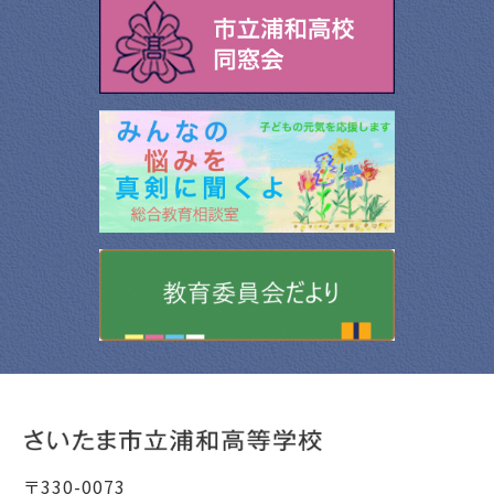
〒330-0073