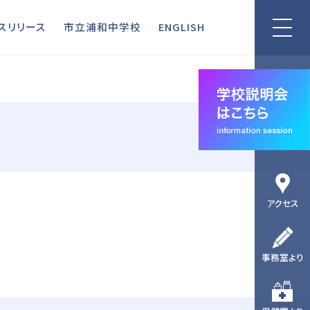
リリース
市立浦和中学校
ENGLISH
スリリース
市立浦和中学校
ENGLISH
アクセス
事務室より