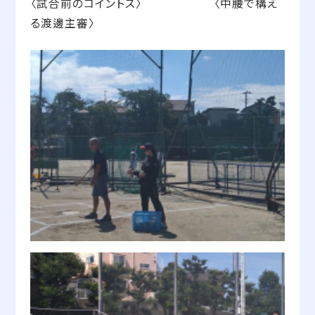
〈試合前のコイントス〉 〈中腰で構え
る渡邊主審〉