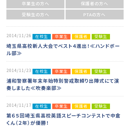
卒業生の方へ
保護者の方へ
受験生の方へ
PTAの方へ
2014/11/26
在校生
卒業生
保護者
受験生
埼玉県高校新人大会でベスト４進出！≪ハンドボー
ル部≫
2014/11/23
在校生
卒業生
保護者
受験生
浦和警察署年末年始特別警戒取締り出陣式にて演
奏しました≪吹奏楽部≫
2014/11/17
在校生
卒業生
保護者
受験生
第６５回埼玉県高校英語スピーチコンテストで中倉
くん（２年）が優勝！