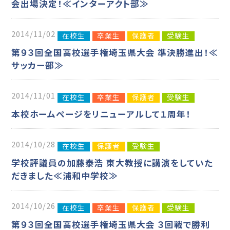
会出場決定！≪インターアクト部≫
2014/11/02
在校生
卒業生
保護者
受験生
第９３回全国高校選手権埼玉県大会 準決勝進出！≪
サッカー部≫
2014/11/01
在校生
卒業生
保護者
受験生
本校ホームページをリニューアルして１周年！
2014/10/28
在校生
保護者
受験生
学校評議員の加藤泰浩 東大教授に講演をしていた
だきました≪浦和中学校≫
2014/10/26
在校生
卒業生
保護者
受験生
第９３回全国高校選手権埼玉県大会 ３回戦で勝利