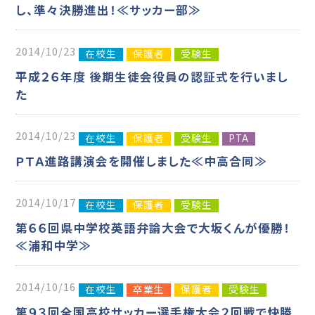
し、準々決勝進出！≪サッカー部≫
2014/10/23
在校生
保護者
受験生
平成２６年度 後期生徒会役員の認証式を行いまし
た
2014/10/23
在校生
保護者
受験生
PTA
ＰＴＡ進路講演会を開催しました≪中高合同≫
2014/10/17
在校生
保護者
受験生
第６６回県中学校英語弁論大会で大坂くんが優勝！
≪浦和中学≫
2014/10/16
在校生
卒業生
保護者
受験生
第９３回全国高校サッカー選手権大会２回戦で快勝