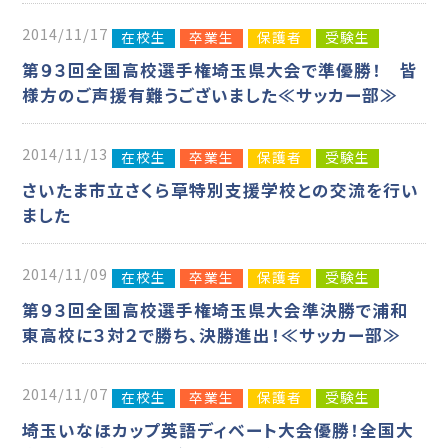
2014/11/17
在校生
卒業生
保護者
受験生
第９３回全国高校選手権埼玉県大会で準優勝！ 皆
様方のご声援有難うございました≪サッカー部≫
2014/11/13
在校生
卒業生
保護者
受験生
さいたま市立さくら草特別支援学校との交流を行い
ました
2014/11/09
在校生
卒業生
保護者
受験生
第９３回全国高校選手権埼玉県大会準決勝で浦和
東高校に３対２で勝ち、決勝進出！≪サッカー部≫
2014/11/07
在校生
卒業生
保護者
受験生
埼玉いなほカップ英語ディベート大会優勝！全国大