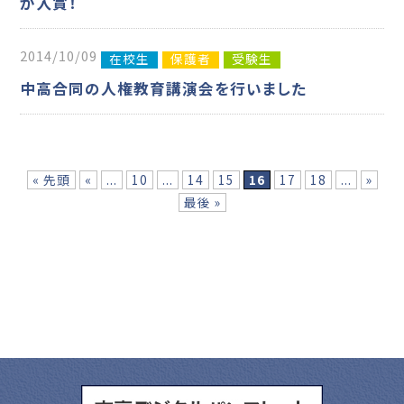
が入賞！
2014/10/09
在校生
保護者
受験生
中高合同の人権教育講演会を行いました
« 先頭
«
...
10
...
14
15
16
17
18
...
»
最後 »