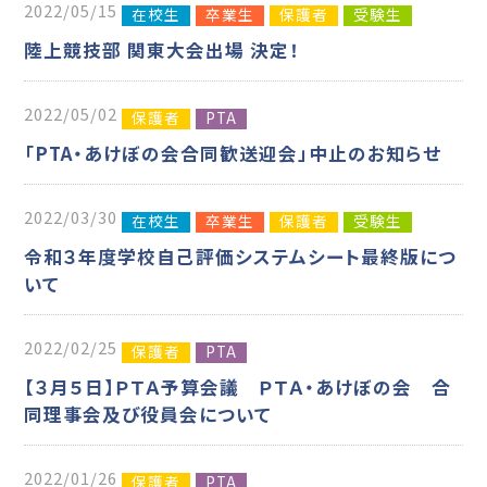
2022/05/15
在校生
卒業生
保護者
受験生
陸上競技部 関東大会出場 決定！
2022/05/02
保護者
PTA
「PTA・あけぼの会合同歓送迎会」中止のお知らせ
2022/03/30
在校生
卒業生
保護者
受験生
令和３年度学校自己評価システムシート最終版につ
いて
2022/02/25
保護者
PTA
【３月５日】ＰＴＡ予算会議 ＰＴＡ・あけぼの会 合
同理事会及び役員会について
2022/01/26
保護者
PTA