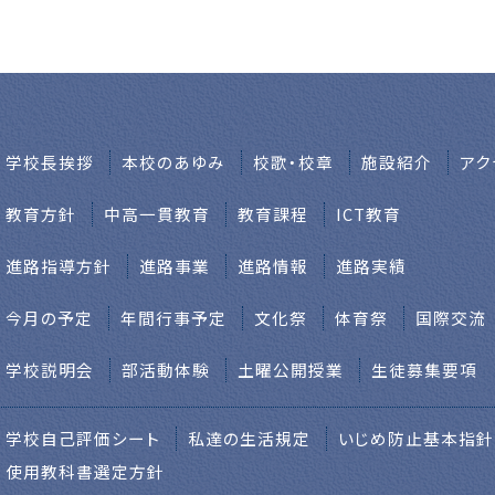
学校⻑挨拶
本校のあゆみ
校歌・校章
施設紹介
アク
教育方針
中高一貫教育
教育課程
ICT教育
進路指導方針
進路事業
進路情報
進路実績
今月の予定
年間行事予定
文化祭
体育祭
国際交流
学校説明会
部活動体験
土曜公開授業
生徒募集要項
学校自己評価シート
私達の生活規定
いじめ防止基本指針
使用教科書選定方針