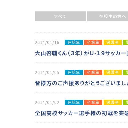
すべて
在校生の方へ
在校生
卒業生
保護者
2014/01/16
大山啓輔くん（３年）がＵ-１９サッカ
在校生
卒業生
保護者
2014/01/05
皆様方のご声援ありがとうございまし
在校生
卒業生
保護者
2014/01/02
全国高校サッカー選手権の初戦を突破