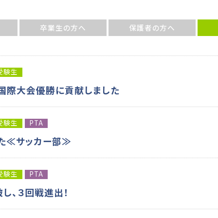
卒業生の方へ
保護者の方へ
受験生
ー国際大会優勝に貢献しました
受験生
PTA
た≪サッカー部≫
受験生
PTA
し、３回戦進出！