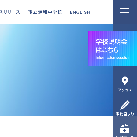
リリース
市立浦和中学校
ENGLISH
スリリース
市立浦和中学校
ENGLISH
アクセス
事務室より