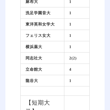
麻布大
1
洗足学園音大
1
東洋英和女学大
1
フェリス女大
1
横浜薬大
1
同志社大
2(2)
立命館大
4
龍谷大
1
【短期大