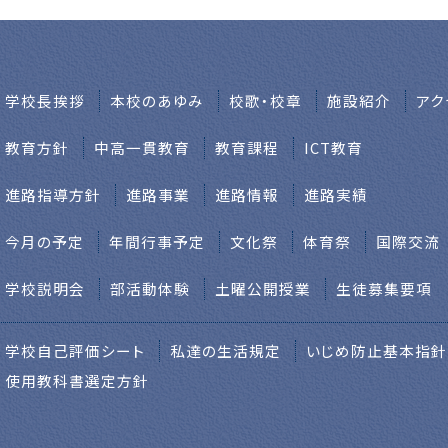
学校⻑挨拶
本校のあゆみ
校歌・校章
施設紹介
アク
教育方針
中高一貫教育
教育課程
ICT教育
進路指導方針
進路事業
進路情報
進路実績
今月の予定
年間行事予定
文化祭
体育祭
国際交流
学校説明会
部活動体験
土曜公開授業
生徒募集要項
学校自己評価シート
私達の生活規定
いじめ防止基本指針
使用教科書選定方針