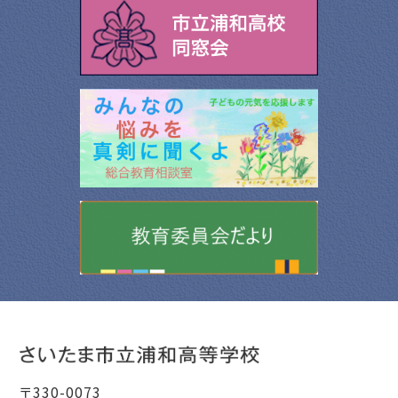
〒330-0073