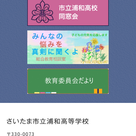
〒330-0073