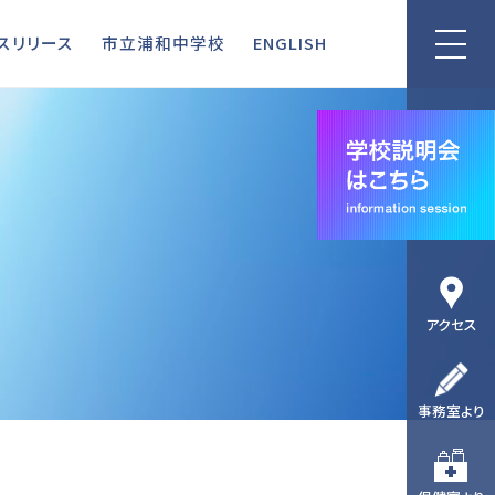
リリース
市立浦和中学校
ENGLISH
スリリース
市立浦和中学校
ENGLISH
アクセス
事務室より