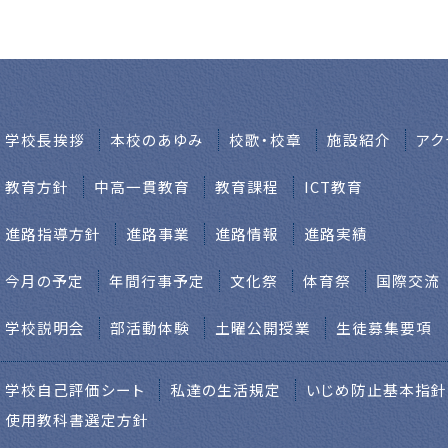
学校⻑挨拶
本校のあゆみ
校歌・校章
施設紹介
アク
教育方針
中高一貫教育
教育課程
ICT教育
進路指導方針
進路事業
進路情報
進路実績
今月の予定
年間行事予定
文化祭
体育祭
国際交流
学校説明会
部活動体験
土曜公開授業
生徒募集要項
学校自己評価シート
私達の生活規定
いじめ防止基本指針
使用教科書選定方針